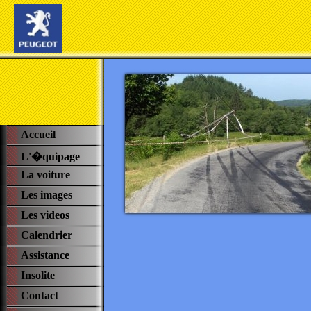
Accueil
L'�quipage
La voiture
Les images
Les videos
Calendrier
Assistance
Insolite
Contact