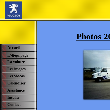
Photos 2
Accueil
L'�quipage
La voiture
Les images
Les videos
Calendrier
Assistance
Insolite
Contact